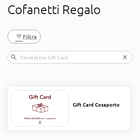
Cofanetti Regalo
filter_list
Filtra
search
close
Gift Card Cosaporto