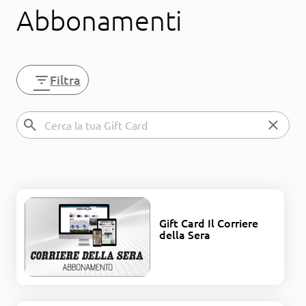
Abbonamenti
filter_list
Filtra
search
close
Gift Card Il Corriere
della Sera