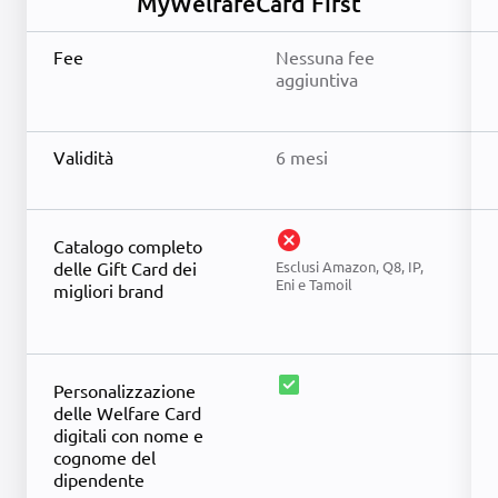
MyWelfareCard First
Fee
Nessuna fee
aggiuntiva
Validità
6 mesi
cancel
Catalogo completo
delle Gift Card dei
Esclusi Amazon, Q8, IP,
Eni e Tamoil
migliori brand
check_box
Personalizzazione
delle Welfare Card
digitali con nome e
cognome del
dipendente