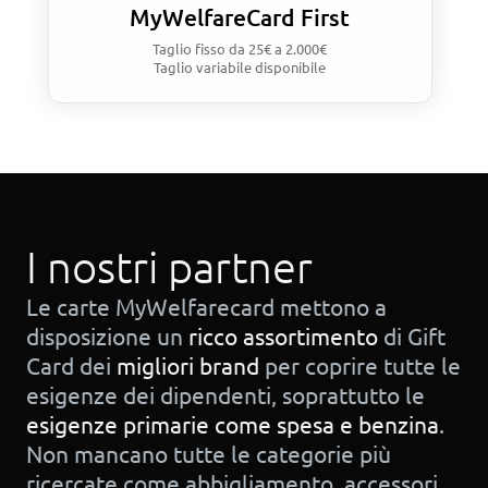
MyWelfareCard First
Taglio fisso
da 25€ a 2.000€
Taglio variabile disponibile
I nostri partner
Le carte MyWelfarecard mettono a
disposizione un
ricco assortimento
di Gift
Card dei
migliori brand
per coprire tutte le
esigenze dei dipendenti, soprattutto le
esigenze primarie come spesa e benzina
.
Non mancano tutte le categorie più
ricercate come abbigliamento, accessori,