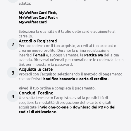
adatta:
MyWelfareCard First,
MyWelfareCard Fast
e
MyWelfareCard
Seleziona la quantità e il taglio delle card e aggiungile al
carrello.
Accedi o Registrati
2
Per procedere con il tuo acquisto, accedi al tuo account o
crea un nuovo profilo. Durante la prima registrazione,
inserisci l'
email
e, successivamente, la
Partita Iva
della tua
azienda. Riceverai un'email per convalidare le credenziali e un
link per impostare la password.
Acquista le carte
3
Procedi con l'acquisto selezionando il metodo di pagamento
che preferisci:
bonifico bancario
o
carta di credito
.
Rivedi il tuo ordine e completa il pagamento.
Concludi l'ordine
4
Una volta terminato l'acquisto, avrai la possibilità di
scegliere la modalità di erogazione delle carte digitali
acquistate:
invio one-to-one
o
download dei PDF o dei
codici di attivazione
.