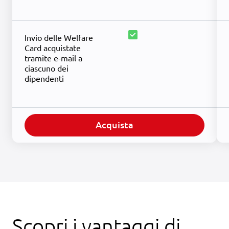
check_box
Invio delle Welfare
Card acquistate
tramite e-mail a
ciascuno dei
dipendenti
Acquista
Scopri i vantaggi di