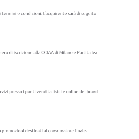
i termini e condizioni. L’acquirente sarà di seguito
mero di iscrizione alla CCIAA di Milano e Partita Iva
zi presso i punti vendita fisici e online dei brand
 o promozioni destinati al consumatore finale.