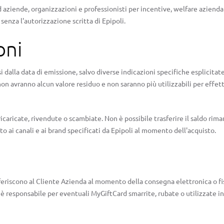
aziende, organizzazioni e professionisti per incentive, welfare aziendale 
senza l'autorizzazione scritta di Epipoli.
oni
alla data di emissione, salvo diverse indicazioni specifiche esplicitate 
e non avranno alcun valore residuo e non saranno più utilizzabili per effe
aricate, rivendute o scambiate. Non è possibile trasferire il saldo riman
ato ai canali e ai brand specificati da Epipoli al momento dell'acquisto.
asferiscono al Cliente Azienda al momento della consegna elettronica o fi
on è responsabile per eventuali MyGiftCard smarrite, rubate o utilizzate