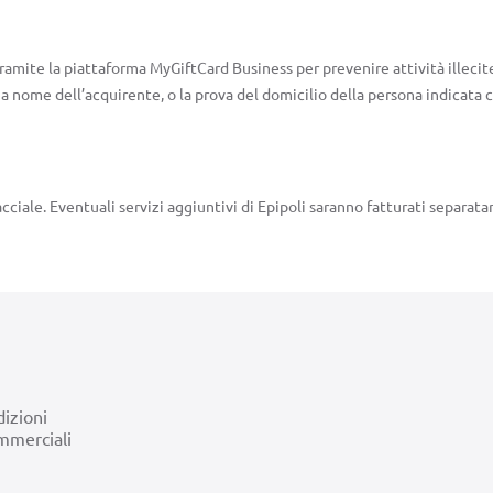
tramite la piattaforma MyGiftCard Business per prevenire attività illecite
 a nome dell’acquirente, o la prova del domicilio della persona indicata 
cciale. Eventuali servizi aggiuntivi di Epipoli saranno fatturati separata
izioni
mmerciali