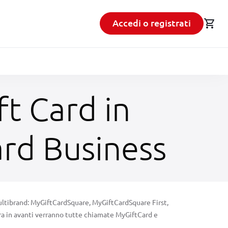
shopping_cart
Accedi o registrati
ft Card in
ard Business
 Multibrand: MyGiftCardSquare, MyGiftCardSquare First,
ora in avanti verranno tutte chiamate MyGiftCard e