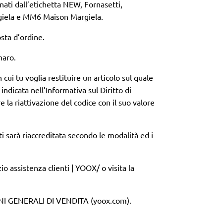
egnati dall’etichetta NEW, Fornasetti,
rgiela e MM6 Maison Margiela.
osta d’ordine.
naro.
n cui tu voglia restituire un articolo sul quale
indicata nell’Informativa sul Diritto di
e la riattivazione del codice con il suo valore
ti sarà riaccreditata secondo le modalità ed i
zio assistenza clienti | YOOX
/ o visita la
I GENERALI DI VENDITA
(yoox.com).