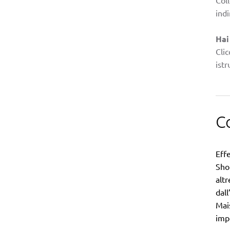
indi
Hai
Clic
istr
C
Effe
Sho
alt
dal
Mai
imp