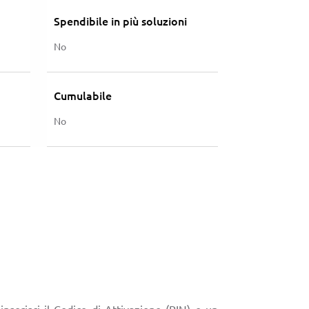
Spendibile in più soluzioni
No
Cumulabile
No
 inserisci il Codice di Attivazione (PIN) e un