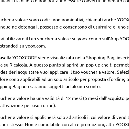
labili tra di loro e non potranno essere convertiti in denaro co
oucher a valore sono codici non nominativi, chiamati anche YOO
unque ne detenga il possesso e consentono di usufruire di uno sc
ai utilizzare il tuo voucher a valore su yoox.com o sull’App YOO
istrandoti su yoox.com.
casella YOOXCODE viene visualizzata nella Shopping Bag, inseris
ca su Ricalcola. A questo punto si aprirà un pop-up che ti permett
desideri acquistare vuoi applicare il tuo voucher a valore. Selez
lore sono applicabili ad un solo articolo per proposta d’ordine; pert
pping Bag non saranno soggetti ad alcuno sconto.
oucher a valore ha una validità di 12 mesi (6 mesi dall’acquisto p
’attivazione per usufruirne).
oucher a valore si applicherà solo ad articoli il cui valore di vend
cher stesso. Non è cumulabile con altre promozioni, altri YO