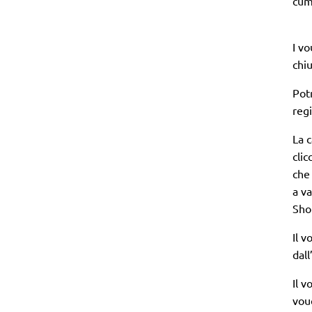
cumu
I v
chi
Potr
reg
La 
clic
che 
a va
Sho
Il v
dall
Il v
vou