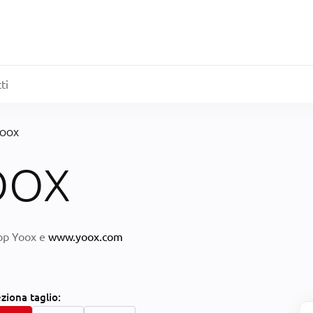
ti
 YOOX
YOOX
App Yoox e
www.yoox.com
eziona
taglio: