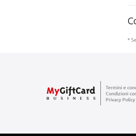
C
* Se
Termini e cond
Condizioni co
Privacy Policy