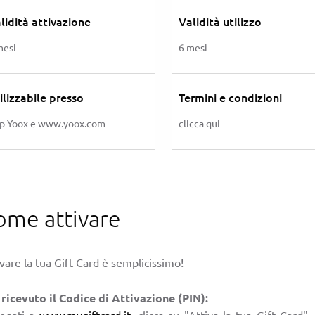
lidità attivazione
Validità utilizzo
mesi
6 mesi
ilizzabile presso
Termini e condizioni
p Yoox e www.yoox.com
clicca qui
ome attivare
vare la tua Gift Card è semplicissimo!
 ricevuto il Codice di Attivazione (PIN):
legati a
www.mygiftcard.it
, clicca su "Attiva la tua Gift Card",