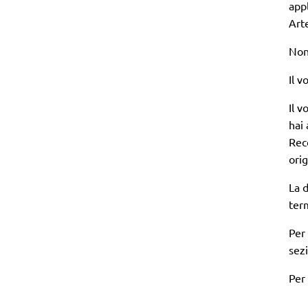
appl
Art
Non 
Il 
Il v
hai 
Rece
orig
La d
ter
Per
sez
Per 