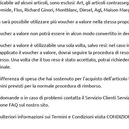
icabile ad alcuni articoli, sono esclusi: Art, gli articoli contrass
emide, Flos, Richard Ginori, Montblanc, Diesel, Agl, Maison Ma
sarà possibile utilizzare più voucher a valore nella stessa prop
voucher a valore non potrà essere in alcun modo convertito in de
oucher a valore è utilizzabile una sola volta, salvo resi: nel caso i
applicato il voucher a valore, dovrai seguire la procedura di reso 
sso. Una volta che il tuo reso è stato accettato, potrai richieder
inale.
ifferenza di spesa che hai sostenuto per l'acquisto dell'articolo 
mini previsti per la normale procedura di rimborso.
 domande o in caso di problemi contatta il
Servizio Clienti Servi
ione
FAQ
sul nostro sito.
ulteriori informazioni sui Termini e Condizioni visita
CONDIZION