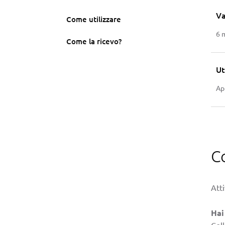
Va
Come utilizzare
6 
Come la ricevo?
Ut
Ap
C
Atti
Hai
Col