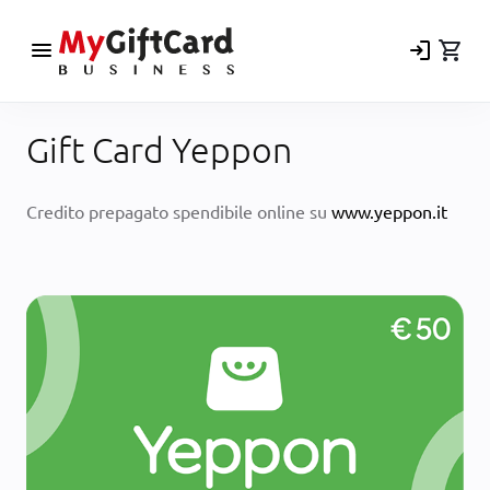
menu
login
shopping_cart
Gift Card Yeppon
Credito prepagato spendibile online su
www.yeppon.it