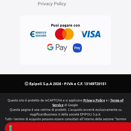
Privacy Policy
Puoi pagare con
Ⓒ Epipoli S.p.A 2026 - P.IVA e C.F. 13169720151
Questo sito è protetto da reCAPTCHA e si applicano
Privacy Policy
e i
Terms of
Service
di Google.
Questa pagina è una vetrina di prodotti. L’acquisto avverrà esclusivamente su
mygiftcardbusiness.it della società EPIPOLI S.p.A.
Tutti i termini di acquisto possono essere consultati all’interno della sezione “termini
e condizioni”
Mastercard® è un marchio registrato e il disegno dei due cerchi è un marchio di