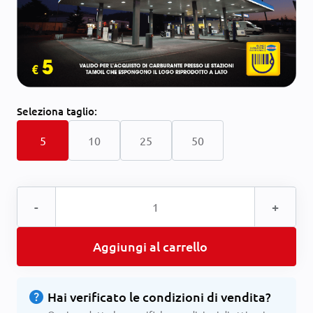
Seleziona
taglio:
5
10
25
50
-
+
Aggiungi al carrello
help
Hai verificato le condizioni di vendita?