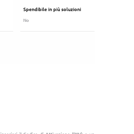
Spendibile in più soluzioni
No
 inserisci il Codice di Attivazione (PIN) e un