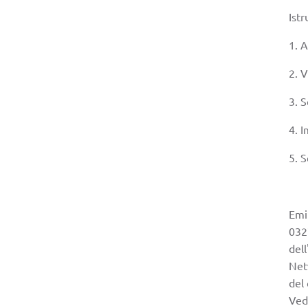
Istr
1. 
2. V
3. S
4. I
5. S
Emi
032
dell
Netw
del 
Ved