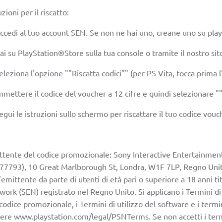
uzioni per il riscatto:
Accedi al tuo account SEN. Se non ne hai uno, creane uno su pla
ai su PlayStation®Store sulla tua console o tramite il nostro si
eleziona l'opzione ""Riscatta codici"" (per PS Vita, tocca prima 
mmettere il codice del voucher a 12 cifre e quindi selezionare "
egui le istruzioni sullo schermo per riscattare il tuo codice vouc
ttente del codice promozionale: Sony Interactive Entertainmen
77793), 10 Great Marlborough St, Londra, W1F 7LP, Regno Unito.
'emittente da parte di utenti di età pari o superiore a 18 anni 
ork (SEN) registrato nel Regno Unito. Si applicano i Termini di s
codice promozionale, i Termini di utilizzo del software e i termin
ere www.playstation.com/legal/PSNTerms. Se non accetti i term