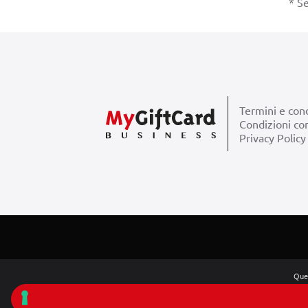
* Se
Termini e cond
Condizioni co
Privacy Policy
Ques
Questa pagina è un
Tut