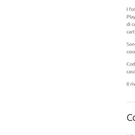
I fo
Play
di c
car
Son
con
Cod
caso
Il r
C