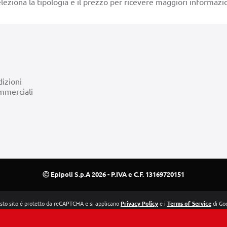
leziona la tipologia e il prezzo per ricevere maggiori informazio
izioni
mmerciali
Ⓒ Epipoli S.p.A 2026 - P.IVA e C.F. 13169720151
to sito è protetto da reCAPTCHA e si applicano
Privacy Policy
e i
Terms of Service
di Go
a vetrina di prodotti. L’acquisto avverrà esclusivamente su mygiftcardbusiness.it della soc
ti i termini di acquisto possono essere consultati all’interno della sezione “termini e condizi