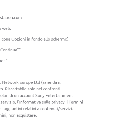
ystation.com
to web.
l'icona Opzioni in fondo allo schermo).
"Continua"".
her."
t Network Europe Ltd (azienda n.
 Riscattabile solo nei confronti
titolari di un account Sony Entertainment
ervizio, l'Informativa sulla privacy, i Termini
i aggiuntivi relativi a contenuti/servizi.
ini, non acquistare.