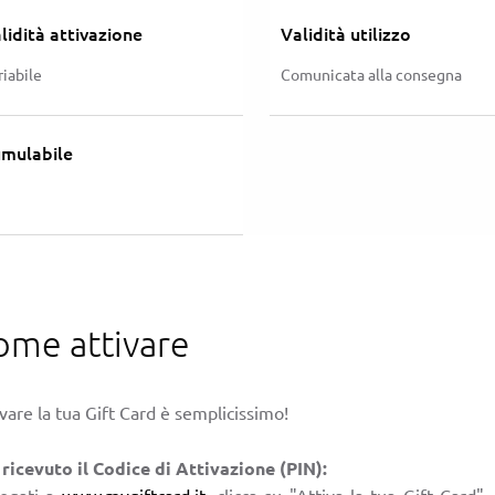
lidità attivazione
Validità utilizzo
riabile
Comunicata alla consegna
mulabile
ome attivare
vare la tua Gift Card è semplicissimo!
 ricevuto il Codice di Attivazione (PIN):
legati a
www.mygiftcard.it
, clicca su "Attiva la tua Gift Card",