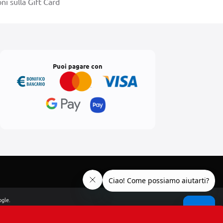
ni sulla Gift Card
Puoi pagare con
ogle.
ietà EPIPOLI S.p.A.
oni”