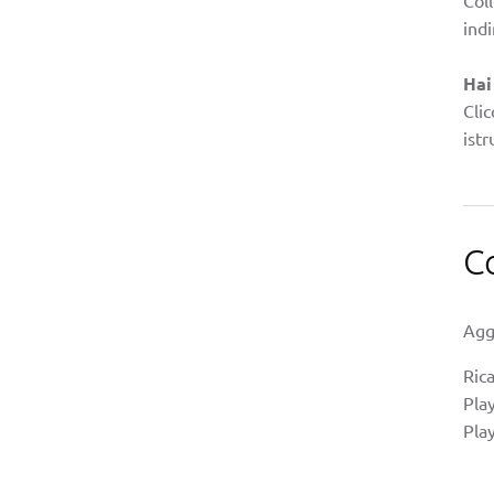
indi
Hai
Clic
istr
C
Agg
Rica
Play
Pla