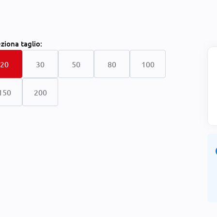
eziona
taglio:
20
30
50
80
100
150
200