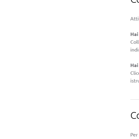
Atti
Hai
Col
indi
Hai
Clic
istr
C
Per 