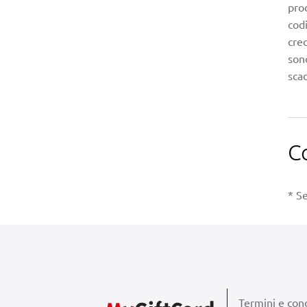
prod
codi
cred
sono
scad
C
* Se
Termini e cond