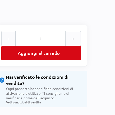
-
+
Aggiungi al carrello
Hai verificato le condizioni di
help
vendita?
Ogni prodotto ha specifiche condizioni di
attivazione e utilizzo. Ti consigliamo di
verificarle prima dell'acquisto.
Vedi condizioni di vendita