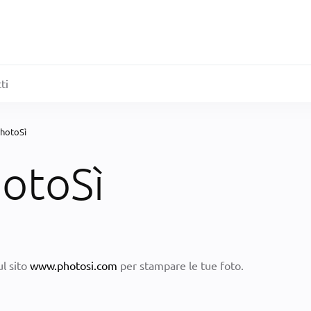
ti
PhotoSì
hotoSì
ul sito
www.photosi.com
per stampare le tue foto.