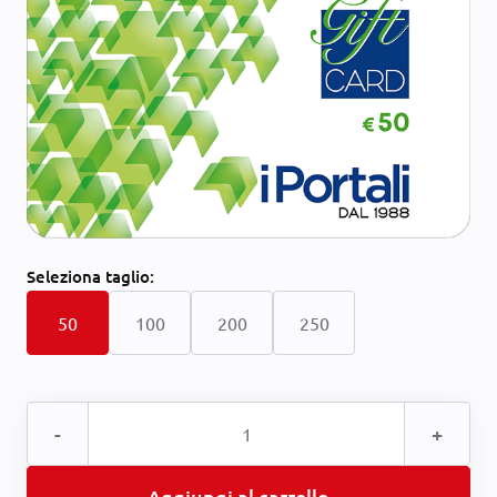
Seleziona
taglio:
50
100
200
250
-
+
Aggiungi al carrello