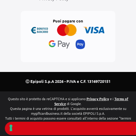
Puoi pagare con
Ⓒ Epipoli S.p.A 2026 - P.IVA e C.F. 13169720151
Questo sito è protetto da reCAPTCHA e si applicano
Privacy Policy
e i
Terms of
Service
di Google.
Questa pagina è una vetrina di prodotti. L’acquisto avverrà esclusivamente su
mygiftcardbusiness.it della società EPIPOLI S.p.A.
Tutti i termini di acquisto possono essere consultati all’interno della sezione “termini
e condizioni”
Mastercard® è un marchio registrato e il disegno dei due cerchi è un marchio di
Mastercard International Incorporated.