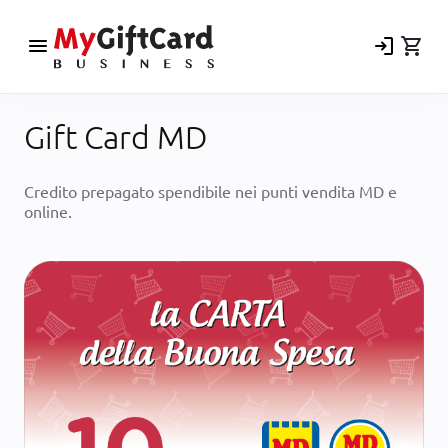
menu
login
shopping_cart
Gift Card MD
Credito prepagato spendibile nei punti vendita MD e
online.