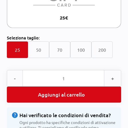
Seleziona
taglio:
25
50
70
100
200
-
+
Aggiungi al carrello
help
Hai verificato le condizioni di vendita?
Ogni prodotto ha specifiche condizioni di attivazione
e utilizzo. Ti consigliamo di verificarle prima