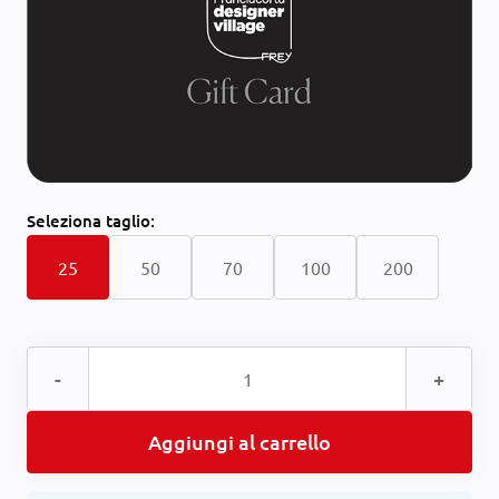
Seleziona
taglio:
25
50
70
100
200
-
+
Aggiungi al carrello