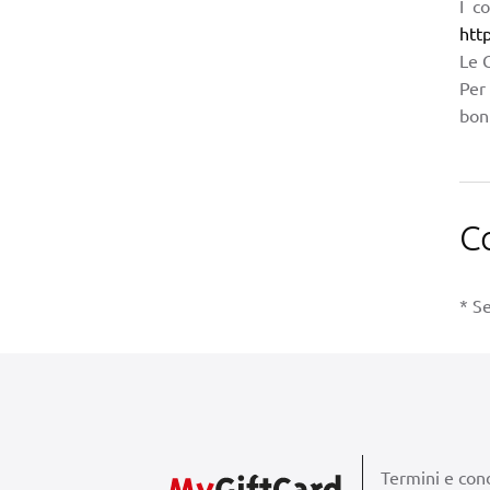
I c
htt
Le G
Per 
boni
C
* Se
Termini e cond