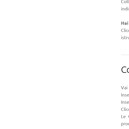
Col
indi
Hai
Clic
istr
C
Vai 
Inse
Inse
Clic
Le 
pro