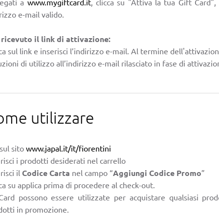
legati a
www.mygiftcard.it
, clicca su "Attiva la tua Gift Card",
rizzo e-mail valido.
 ricevuto il link di attivazione:
ca sul link e inserisci l’indirizzo e-mail. Al termine dell'attivazio
uzioni di utilizzo all’indirizzo e-mail rilasciato in fase di attivazio
ome utilizzare
sul sito
www.japal.it/it/fiorentini
risci i prodotti desiderati nel carrello
risci il
Codice Carta
nel campo “
Aggiungi Codice Promo
”
ca su applica prima di procedere al check-out.
Card possono essere utilizzate per acquistare qualsiasi prod
dotti in promozione.