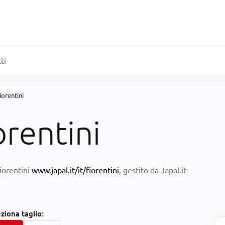
ti
Fiorentini
orentini
Fiorentini
www.japal.it/it/fiorentini
, gestito da Japal.it
eziona
taglio: