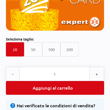
Seleziona
taglio:
20
50
100
200
-
+
Aggiungi al carrello
help
Hai verificato le condizioni di vendita?