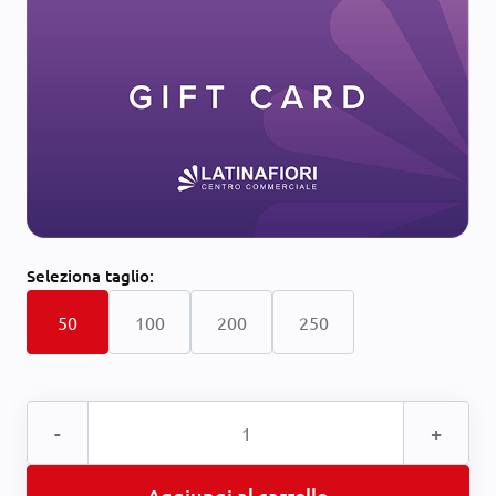
Seleziona
taglio:
50
100
200
250
-
+
Aggiungi al carrello