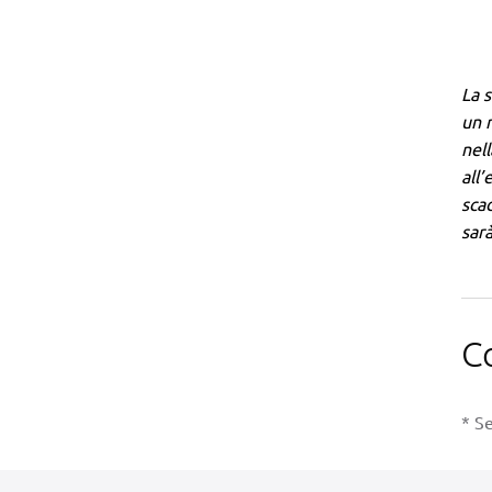
La 
un n
nell
all’
scad
sarà
C
* Se