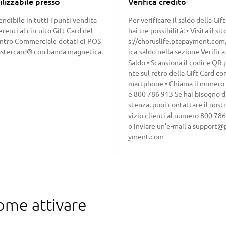
ilizzabile presso
Verifica credito
ndibile in tutti i punti vendita
Per verificare il saldo della Gift
renti al circuito Gift Card del
hai tre possibilità: • Visita il si
ntro Commerciale dotati di POS
s://choruslife.ptapayment.com/
stercard® con banda magnetica.
ica-saldo nella sezione Verifica
Saldo • Scansiona il codice QR 
nte sul retro della Gift Card con
martphone • Chiama il numero
e 800 786 913 Se hai bisogno di
stenza, puoi contattare il nostr
vizio clienti al numero 800 78
o inviare un’e-mail a support@
yment.com
ome attivare