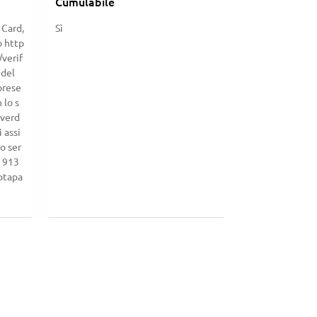
Cumulabile
 Card,
Sì
to http
verif
 del
prese
 lo s
 verd
 assi
o ser
6 913
ptapa