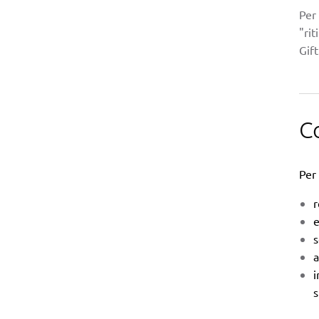
Per
"rit
Gift
C
Per 
r
e
s
a
i
s