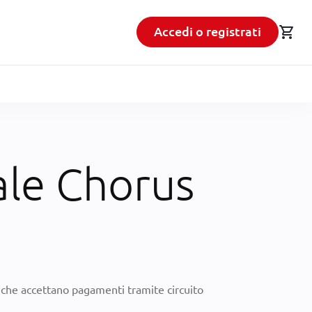
shopping_cart
Accedi o registrati
ale Chorus
a che accettano pagamenti tramite circuito