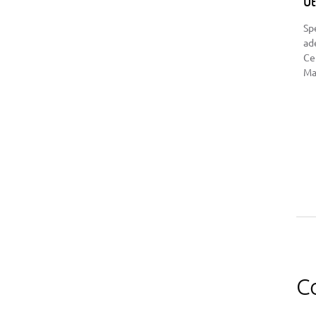
Ut
Spe
ade
Ce
Ma
C