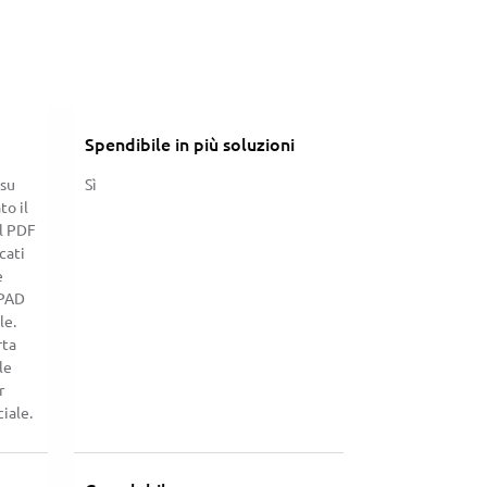
Spendibile in più soluzioni
 su
Sì
to il
il PDF
cati
e
 PAD
le.
rta
le
r
iale.