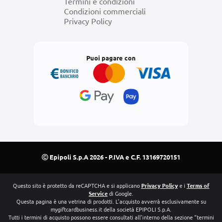
Termini e condizioni
Condizioni commerciali
Privacy Policy
Puoi pagare con
Ⓒ Epipoli S.p.A 2026 - P.IVA e C.F. 13169720151
Questo sito è protetto da reCAPTCHA e si applicano
Privacy Policy
e i
Terms of
Service
di Google.
Questa pagina è una vetrina di prodotti. L’acquisto avverrà esclusivamente su
mygiftcardbusiness.it della società EPIPOLI S.p.A.
Tutti i termini di acquisto possono essere consultati all’interno della sezione “termini