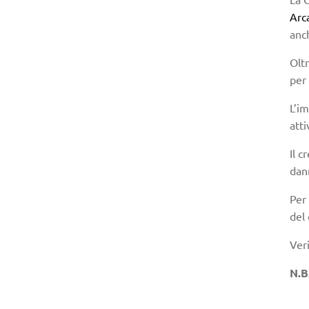
Arca
anc
Oltr
per
L’im
atti
Il c
dan
Per 
del
Veri
N.B