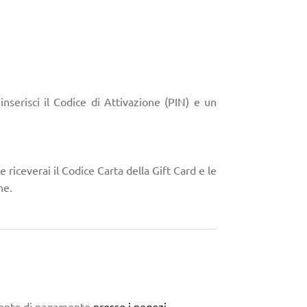
 inserisci il Codice di Attivazione (PIN) e un
ne riceverai il Codice Carta della Gift Card e le
ne.
umento di pagamento
presso i negozi