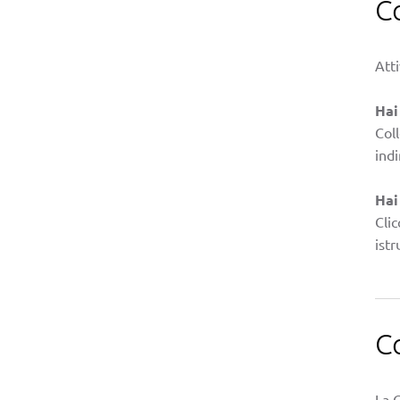
C
Atti
Hai
Col
indi
Hai
Clic
istr
C
La 