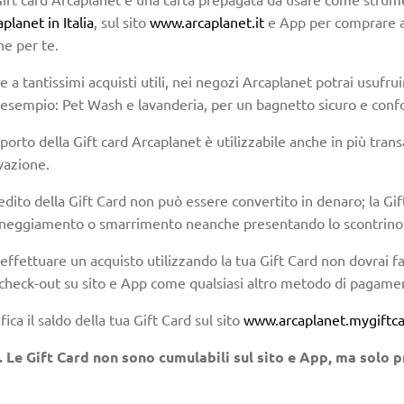
planet in Italia
, sul sito
www.arcaplanet.it
e App per comprare art
he per te.
e a tantissimi acquisti utili, nei negozi Arcaplanet potrai usufr
 esempio: Pet Wash e lavanderia, per un bagnetto sicuro e confo
porto della Gift card Arcaplanet è utilizzabile anche in più tran
vazione.
redito della Gift Card non può essere convertito in denaro; la Gift
neggiamento o smarrimento neanche presentando lo scontrino
effettuare un acquisto utilizzando la tua Gift Card non dovrai f
 check-out su sito e App come qualsiasi altro metodo di pagame
fica il saldo della tua Gift Card sul sito
www.arcaplanet.mygiftca
. Le Gift Card non sono cumulabili sul sito e App, ma solo pr