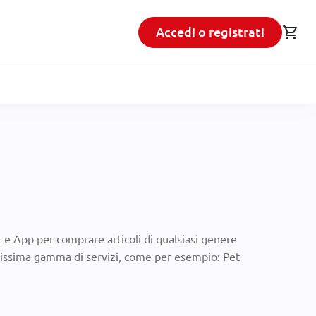
shopping_cart
Accedi o registrati
t
e App per comprare articoli di qualsiasi genere
vastissima gamma di servizi, come per esempio: Pet