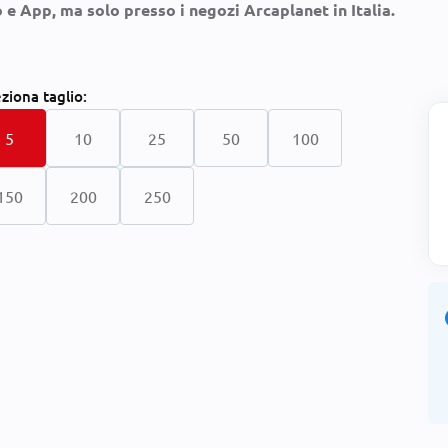
o e App, ma solo presso i negozi Arcaplanet in Italia.
eziona
taglio:
5
10
25
50
100
150
200
250