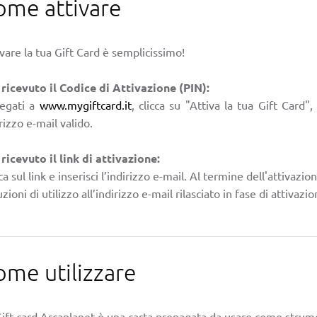
ome attivare
vare la tua Gift Card è semplicissimo!
 ricevuto il Codice di Attivazione (PIN):
legati a
www.mygiftcard.it
, clicca su "Attiva la tua Gift Card",
rizzo e-mail valido.
 ricevuto il link di attivazione:
ca sul link e inserisci l’indirizzo e-mail. Al termine dell'attivazio
uzioni di utilizzo all’indirizzo e-mail rilasciato in fase di attivazio
ome utilizzare
Gift card Arcaplanet è una carta prepagata da usare come str